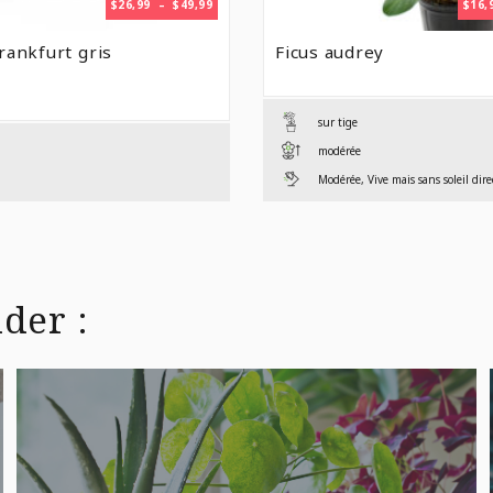
PLAGE
$
26,99
–
$
49,99
$
16,
DE
PRIX :
rankfurt gris
Ficus audrey
$26,99
À
$49,99
sur tige
modérée
Modérée, Vive mais sans soleil dire
der :