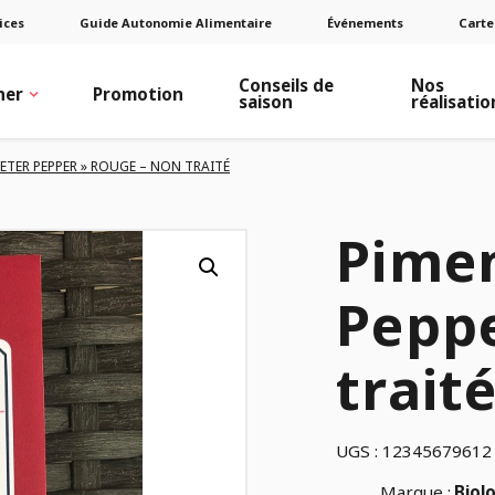
ices
Guide Autonomie Alimentaire
Événements
Carte
Conseils de
Nos
ner
Promotion
saison
réalisatio
ETER PEPPER » ROUGE – NON TRAITÉ
Pimen
Peppe
trait
UGS :
12345679612
Marque :
Biol