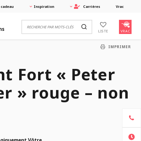
 cadeau
Inspiration
Carrières
Vrac
ns
VRAC
LISTE
IMPRIMER
t Fort « Peter
r » rouge – non
é
ogiquement Vôtre