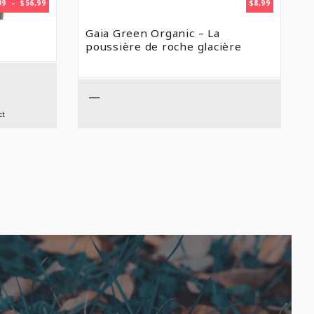
PLAGE
99
–
$
56,99
$
8,99
DE
PRIX :
Gaia Green Organic – La
$16,99
poussière de roche glacière
À
$56,99
—
ct