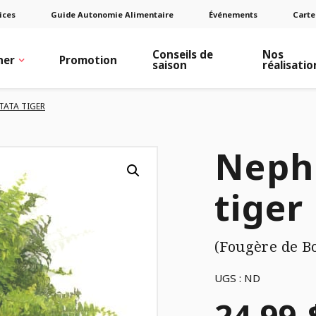
ices
Guide Autonomie Alimentaire
Événements
Carte
Conseils de
Nos
ner
Promotion
saison
réalisatio
TATA TIGER
Nephr
tiger
(Fougère de B
UGS :
ND
Plage
24,99