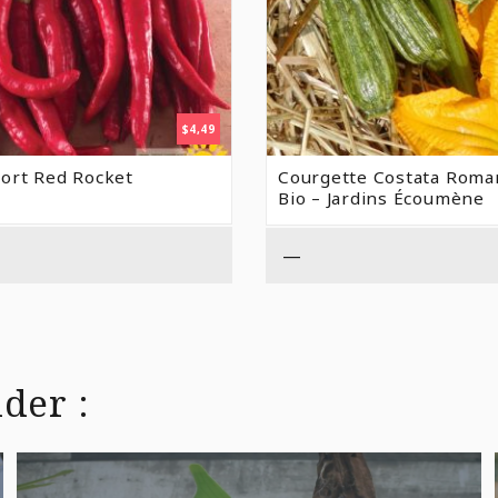
$
4,49
ort Red Rocket
Courgette Costata Roma
Bio – Jardins Écoumène
—
der :