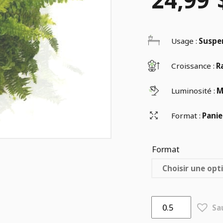
de
Usage :
Suspe
Croissance :
R
prix :
Luminosité :
M
$24,99
Format :
Panie
Format
à
$37,99
quantité
Sa
de