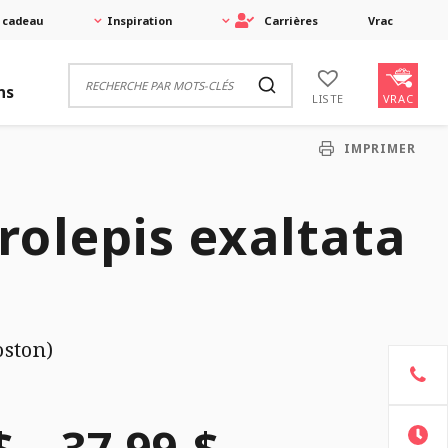
 cadeau
Inspiration
Carrières
Vrac
ns
VRAC
LISTE
IMPRIMER
olepis exaltata
oston)
$
–
37,99
$