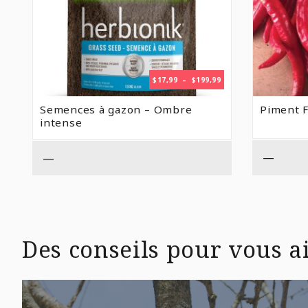
PLAGE
$
17,99
–
$
199,99
DE
PRIX :
Semences à gazon – Ombre
Piment F
$17,99
intense
À
$199,99
—
—
Des conseils pour vous ai