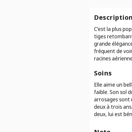
Nephrolepis
exaltata
tiger
Descriptio
C’est la plus po
tiges retombant
grande élégance.
fréquent de voir
racines aérienne
Soins
Elle aime un bel
faible. Son sol 
arrosages sont 
deux à trois ans
deux, lui est bé
Note