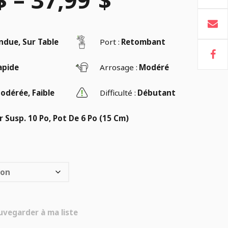
ndue, Sur Table
Port :
Retombant
apide
Arrosage :
Modéré
odérée, Faible
Difficulté :
Débutant
r Susp. 10 Po, Pot De 6 Po (15 Cm)
uvegarder à ma liste