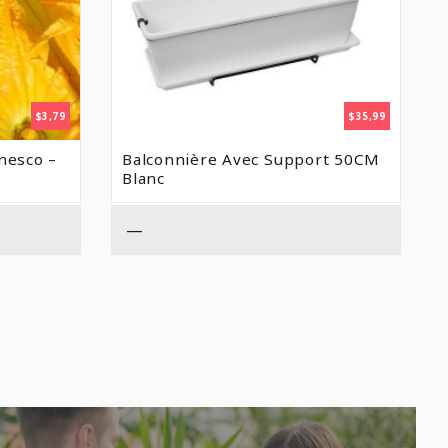
$
3,79
$
35,99
nesco –
Balconnière Avec Support 50CM
Blanc
—