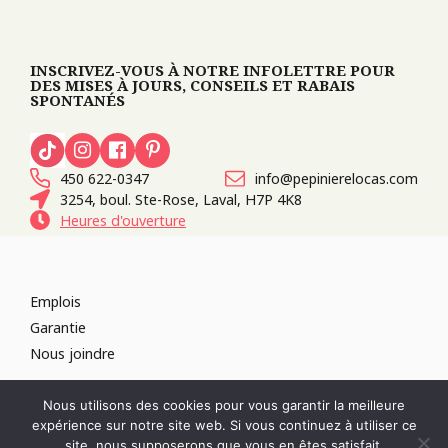
INSCRIVEZ-VOUS À NOTRE INFOLETTRE POUR
DES MISES À JOURS, CONSEILS ET RABAIS
SPONTANÉS
450 622-0347
info@pepinierelocas.com
3254, boul. Ste-Rose, Laval, H7P 4K8
Heures d'ouverture
Emplois
Garantie
Nous joindre
TOUS DROITS RÉSERVÉS 2026
PÉPINIÈRE LOCAS
CONCEPTION DE
Nous utilisons des cookies pour vous garantir la meilleure
SITES WEB :
PAR DESIGN, AGENCE WEB
expérience sur notre site web. Si vous continuez à utiliser ce
RÉVOQUER LE CONSENTEMENT
site, nous supposerons que vous en êtes satisfait.
POLITIQUE DE CONFIDENTIALITÉ