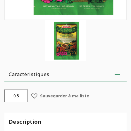
Caractéristiques
quantité
Sauvegarder à ma liste
de
Bâtons
d'engrais
biologique
Description
tout-
usage