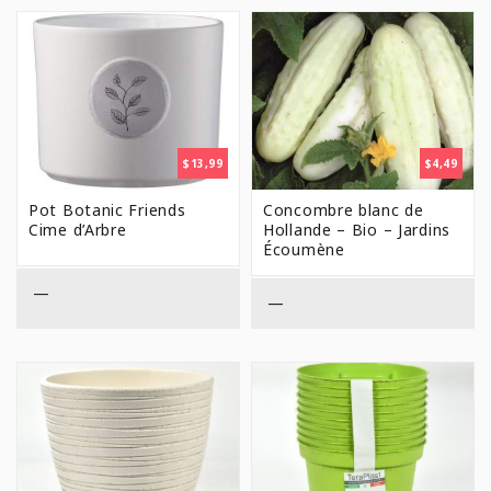
$
13,99
$
4,49
Pot Botanic Friends
Concombre blanc de
Cime d’Arbre
Hollande – Bio – Jardins
Écoumène
—
—