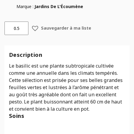
Marque :
Jardins De L'Écoumène
quantité
Sauvegarder à ma liste
de
Basilic
Genovese
-
Description
Bio
-
Le basilic est une plante subtropicale cultivée
Jardins
comme une annuelle dans les climats tempérés.
Écoumène
Cette sélection est prisée pour ses belles grandes
feuilles vertes et lustrées à l’arôme pénétrant et
au goût très agréable dont on fait un excellent
pesto. Le plant buissonnant atteint 60 cm de haut
et convient bien à la culture en pot.
Soins