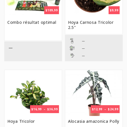
$
109,99
$
9,99
Combo résultat optimal
Hoya Carnosa Tricolor
2.5″
—
—
—
—
PLAGE
PLAG
$
16,99
–
$
36,99
$
12,99
–
$
24,99
DE
DE
PRIX :
PRIX 
Hoya Tricolor
Alocasia amazonica Polly
$16,99
$12,9