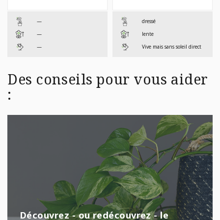
À
À
$36,99
$24,9
—
dressé
—
lente
—
Vive mais sans soleil direct
Des conseils pour vous aider
:
Découvrez - ou redécouvrez - le