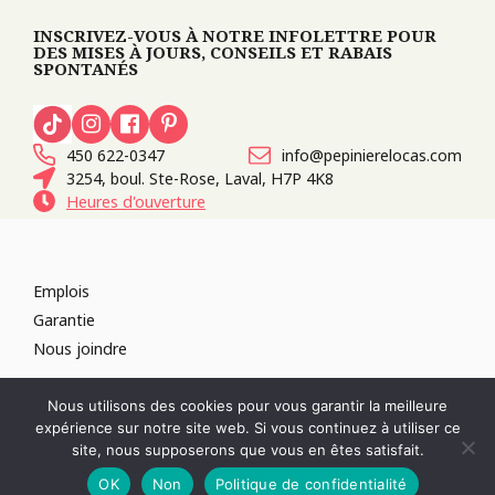
INSCRIVEZ-VOUS À NOTRE INFOLETTRE POUR
DES MISES À JOURS, CONSEILS ET RABAIS
SPONTANÉS
450 622-0347
info@pepinierelocas.com
3254, boul. Ste-Rose, Laval, H7P 4K8
Heures d'ouverture
Emplois
Garantie
Nous joindre
TOUS DROITS RÉSERVÉS 2026
PÉPINIÈRE LOCAS
CONCEPTION DE
Nous utilisons des cookies pour vous garantir la meilleure
SITES WEB :
PAR DESIGN, AGENCE WEB
expérience sur notre site web. Si vous continuez à utiliser ce
RÉVOQUER LE CONSENTEMENT
site, nous supposerons que vous en êtes satisfait.
POLITIQUE DE CONFIDENTIALITÉ
OK
Non
Politique de confidentialité