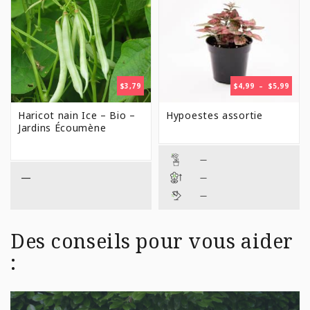
PLAG
$
3,79
$
4,99
–
$
5,99
DE
PRIX 
Haricot nain Ice – Bio –
Hypoestes assortie
$4,99
Jardins Écoumène
À
$5,99
—
—
—
—
Des conseils pour vous aider
: