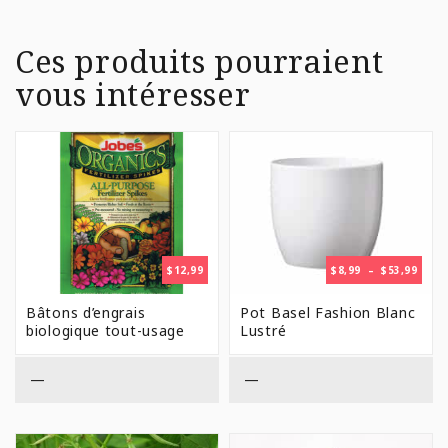
Ces produits pourraient
vous intéresser
PLAG
$
12,99
$
8,99
–
$
53,99
DE
PRIX 
Bâtons d’engrais
Pot Basel Fashion Blanc
$8,99
biologique tout-usage
Lustré
À
$53,9
—
—