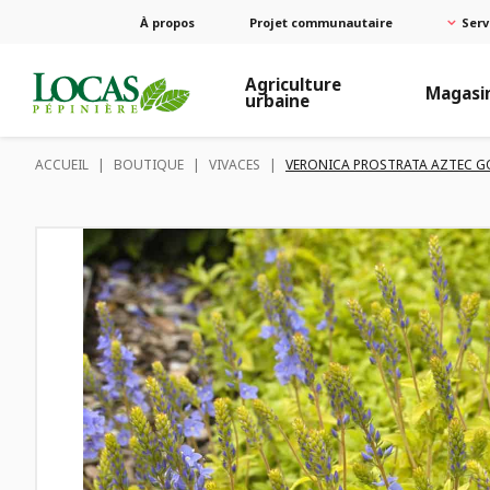
À propos
Projet communautaire
Serv
Agriculture
Magasi
urbaine
ACCUEIL
|
BOUTIQUE
|
VIVACES
|
VERONICA PROSTRATA AZTEC G