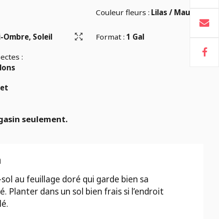
Couleur fleurs :
Lilas / Mauve
-Ombre, Soleil
Format :
1 Gal
ectes :
llons
let
gasin seulement.
n
sol au feuillage doré qui garde bien sa
é. Planter dans un sol bien frais si l’endroit
lé.