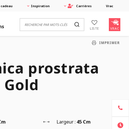
 cadeau
Inspiration
Carrières
Vrac
ns
VRAC
LISTE
IMPRIMER
ica prostrata
 Gold
 Cm
Largeur :
45 Cm