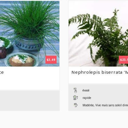
$
3,49
$
23,
te
Nephrolepis biserrata ‘
évasé
rapide
Modérée, Vive mais sans soleil dire