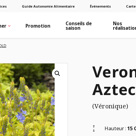
ices
Guide Autonomie Alimentaire
Événements
Carte
Conseils de
Nos
ner
Promotion
saison
réalisatio
OLD
Veron
Aztec
(Véronique)
Hauteur :
15