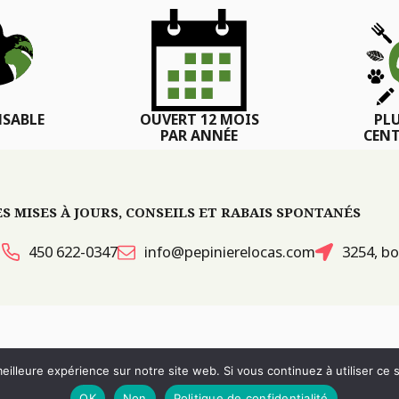
SABLE
OUVERT 12 MOIS
PL
PAR ANNÉE
CENT
 MISES À JOURS, CONSEILS ET RABAIS SPONTANÉS
450 622-0347
info@pepinierelocas.com
3254, bo
ITES WEB :
PAR DESIGN, AGENCE WEB
eilleure expérience sur notre site web. Si vous continuez à utiliser ce
RÉVOQUER LE CONSENTEMENT
OK
Non
Politique de confidentialité