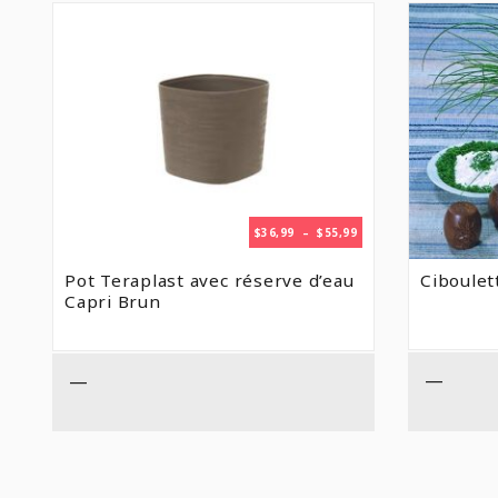
PLAGE
$
36,99
–
$
55,99
DE
PRIX :
Pot Teraplast avec réserve d’eau
Ciboulet
$36,99
Capri Brun
À
$55,99
—
—