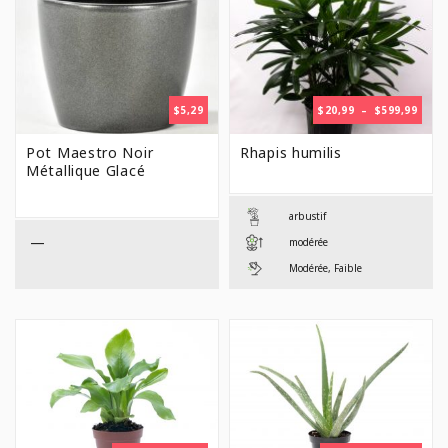
PLAG
$
5,29
$
20,99
–
$
599,99
DE
PRIX 
Pot Maestro Noir
Rhapis humilis
$20,9
Métallique Glacé
À
$599,
arbustif
—
modérée
Modérée, Faible