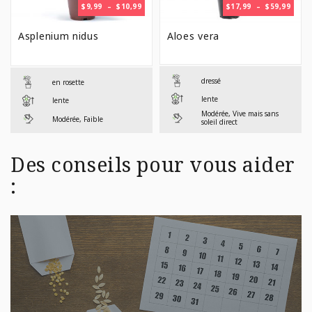
PLAGE
PLAG
$
9,99
–
$
10,99
$
17,99
–
$
59,99
DE
DE
PRIX :
PRIX 
Asplenium nidus
Aloes vera
$9,99
$17,9
À
À
$10,99
$59,9
dressé
en rosette
lente
lente
Modérée, Vive mais sans
Modérée, Faible
soleil direct
Des conseils pour vous aider
: