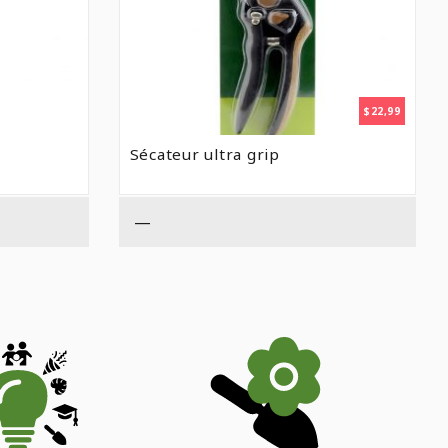
$
22,99
Sécateur ultra grip
—