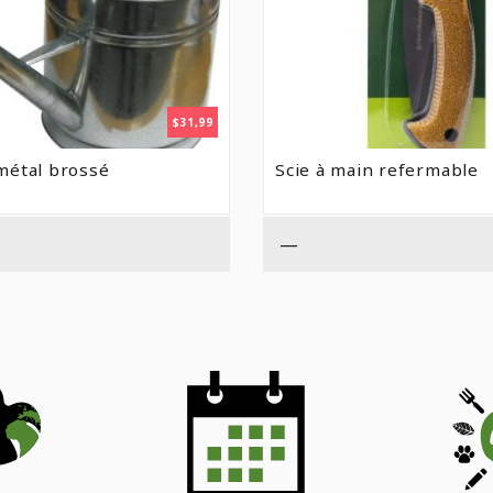
$
31,99
métal brossé
Scie à main refermable
—