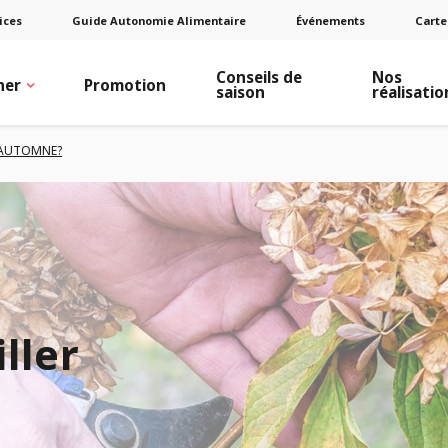
ices
Guide Autonomie Alimentaire
Événements
Carte
Conseils de
Nos
ner
Promotion
saison
réalisatio
N AUTOMNE?
iller