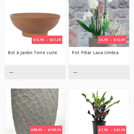
PLAGE
PLAG
$
13,99
–
$
37,99
$
5,99
–
$
12,99
DE
DE
PRIX :
PRIX 
Bol à Jardin Terre cuite
Pot Pillar Lava Umbra
$13,99
$5,99
À
À
$37,99
$12,9
—
—
PLAGE
PLAG
$
89,99
–
$
169,99
$
7,99
–
$
42,99