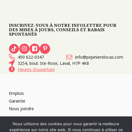
INSCRIVEZ-VOUS À NOTRE INFOLETTRE POUR
DES MISES À JOURS, CONSEILS ET RABAIS
SPONTANÉS
450 622-0347
info@pepinierelocas.com
3254, boul. Ste-Rose, Laval, H7P 4K8
Heures d'ouverture
Emplois
Garantie
Nous joindre
TOUS DROITS RÉSERVÉS 2026
PÉPINIÈRE LOCAS
CONCEPTION DE
Nous utilisons des cookies pour vous garantir la meilleure
SITES WEB :
PAR DESIGN, AGENCE WEB
expérience sur notre site web. Si vous continuez à utiliser ce
RÉVOQUER LE CONSENTEMENT