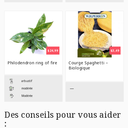
$
24,99
$
3,49
Philodendron ring of fire
Courge Spaghetti –
Biologique
arbustif
—
modérée
Modérée
Des conseils pour vous aider
: