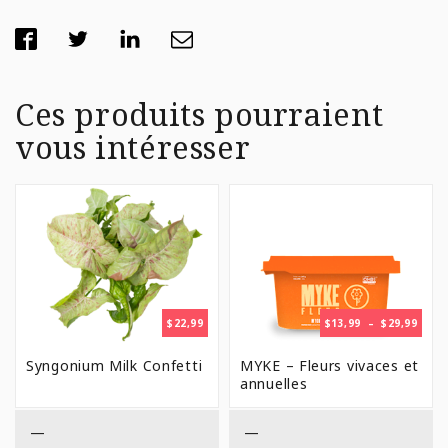
Ces produits pourraient
vous intéresser
PLAG
$
22,99
$
13,99
–
$
29,99
DE
PRIX 
Syngonium Milk Confetti
MYKE – Fleurs vivaces et
$13,9
annuelles
À
$29,9
—
—