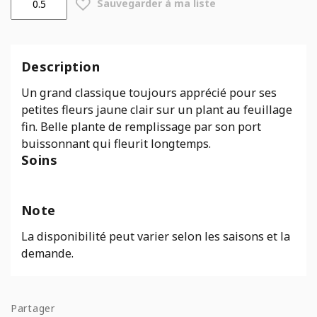
Sauvegarder à ma liste
de
Coreopsis
verticillata
Moonbeam
Description
Un grand classique toujours apprécié pour ses
petites fleurs jaune clair sur un plant au feuillage
fin. Belle plante de remplissage par son port
buissonnant qui fleurit longtemps.
Soins
Note
La disponibilité peut varier selon les saisons et la
demande.
Partager