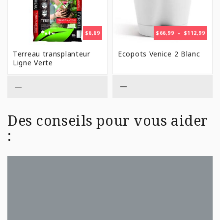
PLAG
$
6,69
$
66,99
–
$
112,99
DE
PRIX 
Terreau transplanteur
Ecopots Venice 2 Blanc
$66,9
Ligne Verte
À
$112,
—
—
Des conseils pour vous aider
: