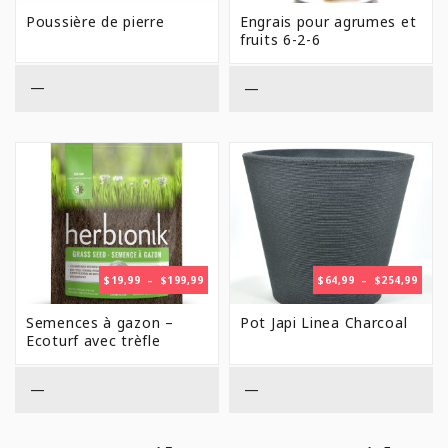
Poussière de pierre
Engrais pour agrumes et
fruits 6-2-6
—
—
PLAGE
PLAG
$
19,99
–
$
199,99
$
64,99
–
$
254,99
DE
DE
PRIX :
PRIX 
Semences à gazon –
Pot Japi Linea Charcoal
$19,99
$64,9
Ecoturf avec trèfle
À
À
$199,99
$254,
—
—