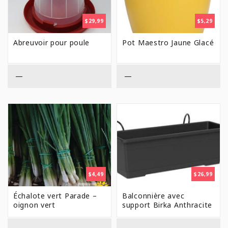
$
29,99
$
5,29
Abreuvoir pour poule
Pot Maestro Jaune Glacé
—
—
$
4,49
$
26,99
Échalote vert Parade –
Balconnière avec
oignon vert
support Birka Anthracite