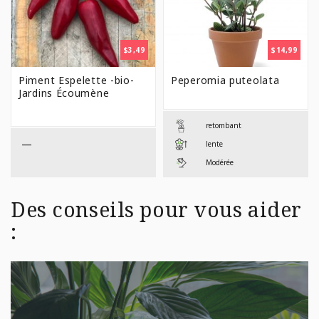
$
3,49
$
14,99
Piment Espelette -bio-
Peperomia puteolata
Jardins Écoumène
retombant
—
lente
Modérée
Des conseils pour vous aider
: