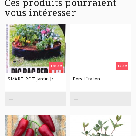
Ces produits pourraient
vous intéresser
$
44,99
$
3,49
SMART POT Jardin Jr
Persil Italien
—
—