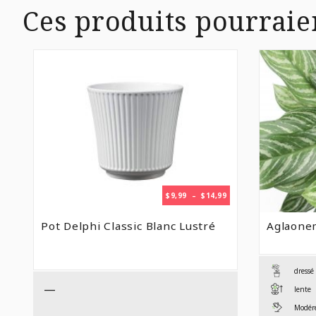
Ces produits pourraie
PLAGE
$
9,99
–
$
14,99
DE
PRIX :
Pot Delphi Classic Blanc Lustré
Aglaone
$9,99
À
$14,99
dressé
—
lente
Modéré