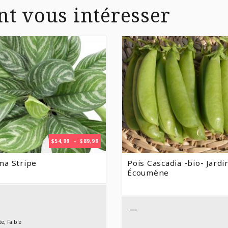
nt vous intéresser
PLAGE
$
54,99
–
$
89,99
DE
PRIX :
ma Stripe
Pois Cascadia -bio- Jardi
$54,99
Écoumène
À
$89,99
—
e, Faible