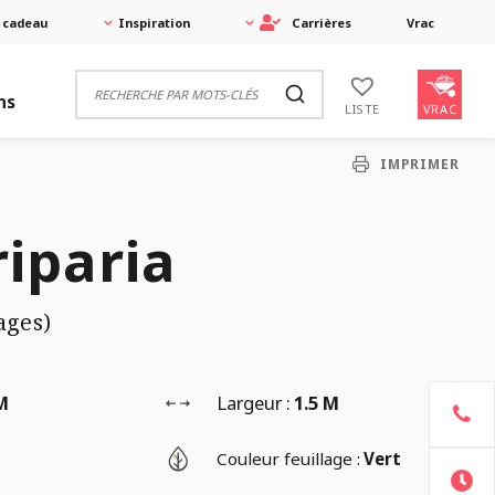
 cadeau
Inspiration
Carrières
Vrac
ns
VRAC
LISTE
IMPRIMER
riparia
ages)
M
Largeur :
1.5 M
Couleur feuillage :
Vert