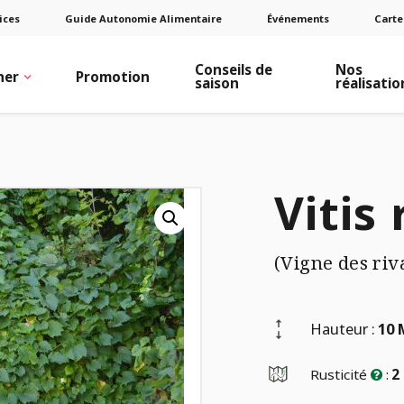
ices
Guide Autonomie Alimentaire
Événements
Carte
Conseils de
Nos
ner
Promotion
saison
réalisatio
Vitis 
(Vigne des riv
Hauteur :
10 
Rusticité
:
2