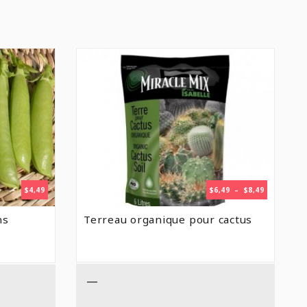
PLAGE
$
4,49
$
6,49
–
$
8,49
DE
PRIX :
ns
Terreau organique pour cactus
$6,49
À
$8,49
—