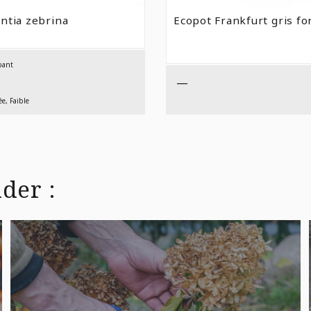
DE
PRIX :
ntia zebrina
Ecopot Frankfurt gris fo
$6,99
À
$19,99
bant
—
e, Faible
der :