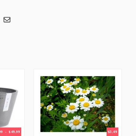
PLAGE
99
–
$
49,99
$
3,49