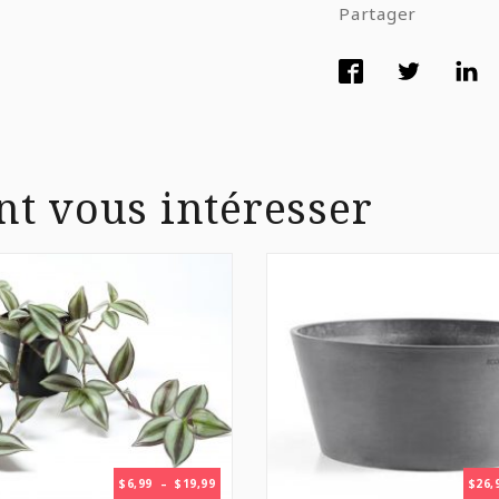
Partager
nt vous intéresser
PLAGE
$
6,99
–
$
19,99
$
26,