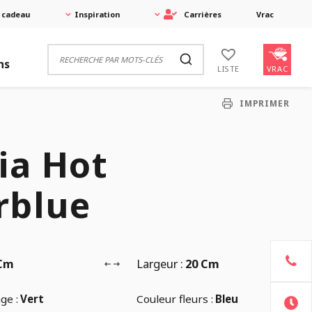
 cadeau
Inspiration
Carrières
Vrac
ns
VRAC
LISTE
IMPRIMER
ia Hot
rblue
 Cm
Largeur :
20 Cm
ge :
Vert
Couleur fleurs :
Bleu