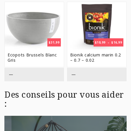
PLAG
$
31,99
$
10,99
–
$
16,99
DE
PRIX 
Ecopots Brussels Blanc
Bionik calcium marin 0.2
$10,9
Gris
– 0.7 – 0.02
À
$16,9
—
—
Des conseils pour vous aider
: