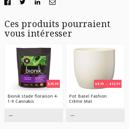
Ces produits pourraient
vous intéresser
PLAG
$
29,99
$
8,99
–
$
52,99
DE
PRIX 
Bionik stade floraison 4-
Pot Basel Fashion
$8,99
1-9 Cannabis
Crème Mat
À
$52,9
—
—