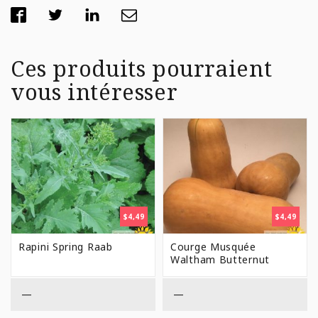
Ces produits pourraient
vous intéresser
$
4,49
$
4,49
Rapini Spring Raab
Courge Musquée
Waltham Butternut
—
—