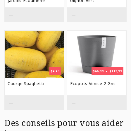
Jardins Écoumène
oignon vert
—
—
PLAG
$
4,49
$
66,99
–
$
112,99
DE
PRIX 
Courge Spaghetti
Ecopots Venice 2 Gris
$66,9
À
$112,
—
—
Des conseils pour vous aider