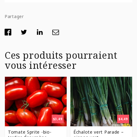
Partager
Ces produits pourraient
vous intéresser
$
3,49
$
4,49
Tomate Sprite -bio-
Échalote vert Parade –