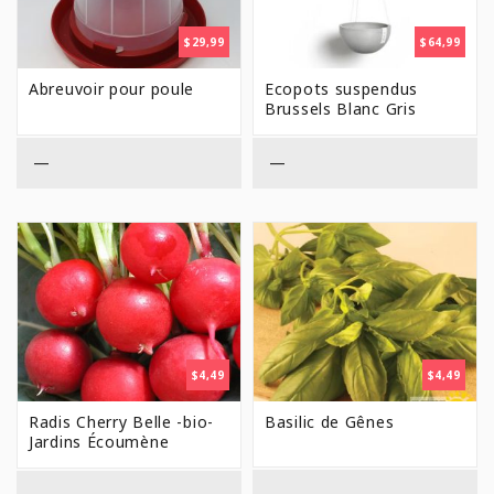
$
29,99
$
64,99
Abreuvoir pour poule
Ecopots suspendus
Brussels Blanc Gris
—
—
$
4,49
$
4,49
Radis Cherry Belle -bio-
Basilic de Gênes
Jardins Écoumène