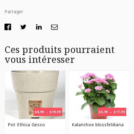
Partager
Ces produits pourraient
vous intéresser
PLAGE
PLAG
$
8,99
–
$
19,99
$
5,99
–
$
17,99
DE
DE
PRIX :
PRIX 
Pot Ethica Gesso
Kalanchoe blossfeldiana
$8,99
$5,99
À
À