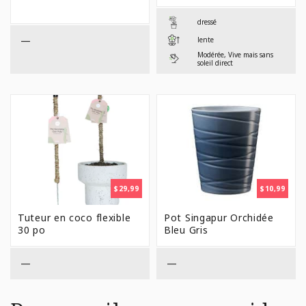
$19,99
$17,9
dressé
—
lente
Modérée, Vive mais sans
soleil direct
$
29,99
$
10,99
Tuteur en coco flexible
Pot Singapur Orchidée
30 po
Bleu Gris
—
—