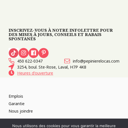
INSCRIVEZ-VOUS À NOTRE INFOLETTRE POUR
DES MISES À JOURS, CONSEILS ET RABAIS
SPONTANÉS
450 622-0347
info@pepinierelocas.com
3254, boul. Ste-Rose, Laval, H7P 4K8
Heures d'ouverture
Emplois
Garantie
Nous joindre
TOUS DROITS RÉSERVÉS 2026
PÉPINIÈRE LOCAS
CONCEPTION DE
Nous utilisons des cookies pour vous garantir la meilleure
SITES WEB :
PAR DESIGN, AGENCE WEB