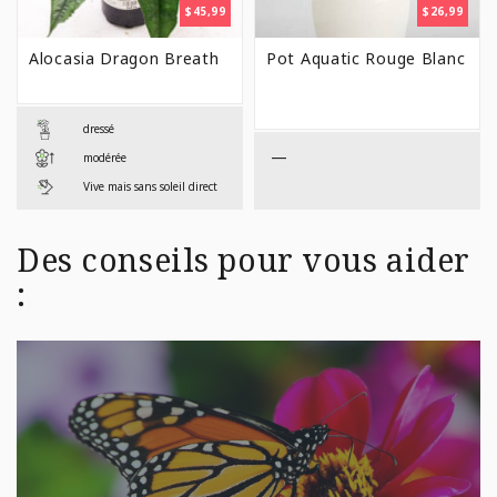
$
45,99
$
26,99
Alocasia Dragon Breath
Pot Aquatic Rouge Blanc
dressé
—
modérée
Vive mais sans soleil direct
Des conseils pour vous aider
: