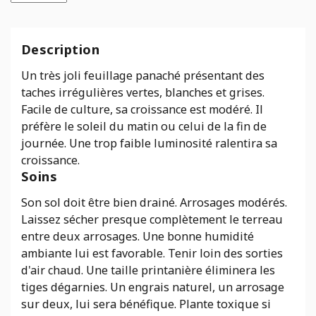
Scindapsus
aureus
Pearls
Description
and
Jade
Un très joli feuillage panaché présentant des
-
taches irrégulières vertes, blanches et grises.
epipremnum
Facile de culture, sa croissance est modéré. Il
préfère le soleil du matin ou celui de la fin de
journée. Une trop faible luminosité ralentira sa
croissance.
Soins
Son sol doit être bien drainé. Arrosages modérés.
Laissez sécher presque complètement le terreau
entre deux arrosages. Une bonne humidité
ambiante lui est favorable. Tenir loin des sorties
d'air chaud. Une taille printanière éliminera les
tiges dégarnies. Un engrais naturel, un arrosage
sur deux, lui sera bénéfique. Plante toxique si