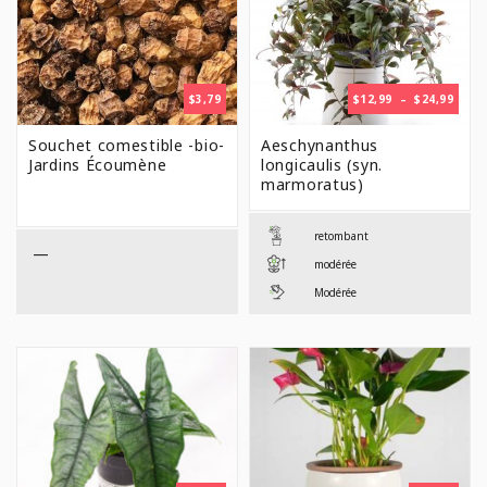
PLAG
$
3,79
$
12,99
–
$
24,99
DE
PRIX 
Souchet comestible -bio-
Aeschynanthus
$12,9
Jardins Écoumène
longicaulis (syn.
À
marmoratus)
$24,9
retombant
—
modérée
Modérée