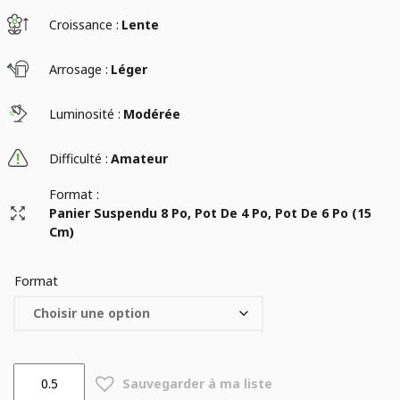
Croissance :
Lente
Arrosage :
Léger
Luminosité :
Modérée
Difficulté :
Amateur
Format :
Panier Suspendu 8 Po, Pot De 4 Po, Pot De 6 Po (15
Cm)
Format
quantité
Sauvegarder à ma liste
de