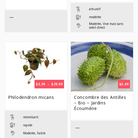
$39,9
arbustif
—
modérée
Modérée, Vive mais sans
soleil direct
PLAGE
$
5,99
–
$
29,99
$
3,49
DE
PRIX :
Philodendron micans
Concombre des Antilles
$5,99
– Bio – Jardins
À
Écoumène
$29,99
retombant
rapide
—
Modérée, Faible