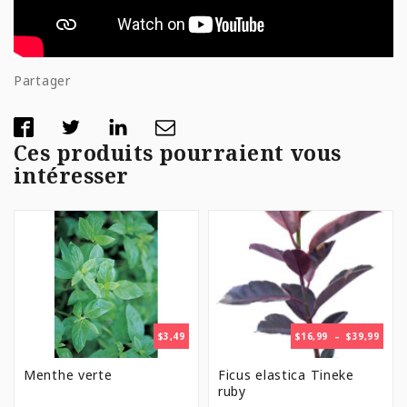
Partager
Ces produits pourraient vous
intéresser
PLAG
$
3,49
$
16,99
–
$
39,99
DE
PRIX 
Menthe verte
Ficus elastica Tineke
$16,9
ruby
À