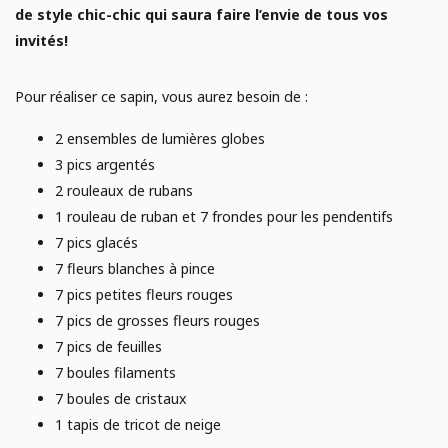
E
de style chic-chic qui saura faire l’envie de tous vos
AGRICULTURE URBAINE
Analyse de sol
invités!
Campagne de financement
JARDINAGE
Pour réaliser ce sapin, vous aurez besoin de :
Poules
2 ensembles de lumières globes
POTAGER
3 pics argentés
2 rouleaux de rubans
1 rouleau de ruban et 7 frondes pour les pendentifs
7 pics glacés
7 fleurs blanches à pince
7 pics petites fleurs rouges
7 pics de grosses fleurs rouges
7 pics de feuilles
7 boules filaments
7 boules de cristaux
1 tapis de tricot de neige