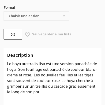
Format
quantité
Sauvegarder à ma liste
de
Hoya
australis
lisa
Description
Le hoya australis lisa est une version panachée de
hoya. Son feuillage est panaché de couleur blanc-
crème et rose. Les nouvelles feuilles et les tiges
sont souvent de couleur rose. Le hoya cherche à
grimper sur un treillis ou cascade gracieusement
le long de son pot.