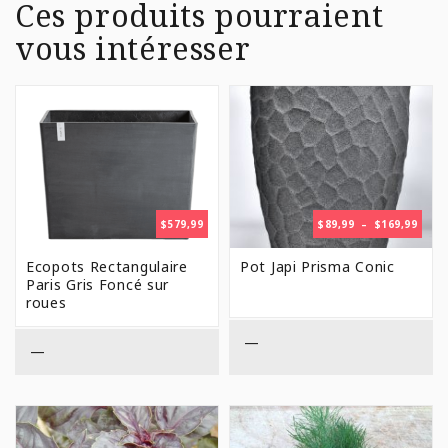
Ces produits pourraient
vous intéresser
PLAG
$
579,99
$
89,99
–
$
169,99
DE
PRIX 
Ecopots Rectangulaire
Pot Japi Prisma Conic
$89,9
Paris Gris Foncé sur
À
roues
$169,
—
—