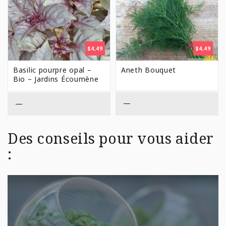
$
4,49
$
4,49
Basilic pourpre opal –
Aneth Bouquet
Bio – Jardins Écoumène
—
—
Des conseils pour vous aider
: