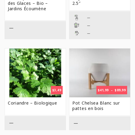
des Glaces – Bio –
2.5″
Jardins Écoumène
—
—
—
—
PLAG
$
3,49
$
41,99
–
$
89,99
DE
PRIX 
Coriandre – Biologique
Pot Chelsea Blanc sur
$41,9
pattes en bois
À
$89,9
—
—