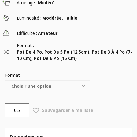
Arrosage :
Modéré
Luminosité :
Modérée, Faible
Difficulté :
Amateur
Format :
Pot De 4 Po, Pot De 5 Po (12,5cm), Pot De 3 À 4 Po (7-
10 Cm), Pot De 6 Po (15 Cm)
Format
quantité
Sauvegarder à ma liste
de
Fittonia
albivenis