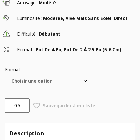
Arrosage :
Modéré
Luminosité :
Modérée, Vive Mais Sans Soleil Direct
Difficulté :
Débutant
Format :
Pot De 4 Po, Pot De 2 À 2.5 Po (5-6 Cm)
Format
quantité
Sauvegarder à ma liste
de
Crassula
ovata
variegata
Description