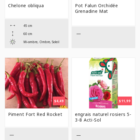
Chelone obliqua
Pot Falun Orchidée
Grenadine Mat
45 cm
—
60 cm
Mi-ombre, Ombre, Soleil
$
4,49
$
11,99
Piment Fort Red Rocket
engrais naturel rosiers 5-
3-8 Acti-Sol
—
—