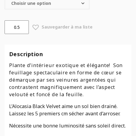
quantité
Sauvegarder à ma liste
de
Alocasia
Black
Velvet
Description
Plante d’intérieur exotique et élégante! Son
feuillage spectaculaire en forme de cœur se
démarque par ses veinures argentées qui
contrastent magnifiquement avec l’aspect
velouté et foncé de la feuille.
L’Alocasia Black Velvet aime un sol bien drainé.
Laissez les 5 premiers cm sécher avant d’arroser.
Nécessite une bonne luminosité sans soleil direct.