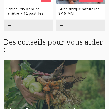
DE
PRIX 
Serres Jiffy bord de
Billes d’argile naturelles
$9,99
fenêtre – 12 pastilles
8-16 MM
À
$41,9
—
—
Des conseils pour vous aider
: