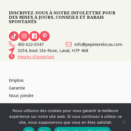
INSCRIVEZ-VOUS À NOTRE INFOLETTRE POUR
DES MISES À JOURS, CONSEILS ET RABAIS
SPONTANÉS
450 622-0347
info@pepinierelocas.com
3254, boul. Ste-Rose, Laval, H7P 4K8
Heures d'ouverture
Emplois
Garantie
Nous joindre
TOUS DROITS RÉSERVÉS 2026
PÉPINIÈRE LOCAS
CONCEPTION DE
Nous utilisons des cookies pour vous garantir la meilleure
SITES WEB :
PAR DESIGN, AGENCE WEB
expérience sur notre site web. Si vous continuez à utiliser ce
RÉVOQUER LE CONSENTEMENT
site, nous supposerons que vous en êtes satisfait.
POLITIQUE DE CONFIDENTIALITÉ