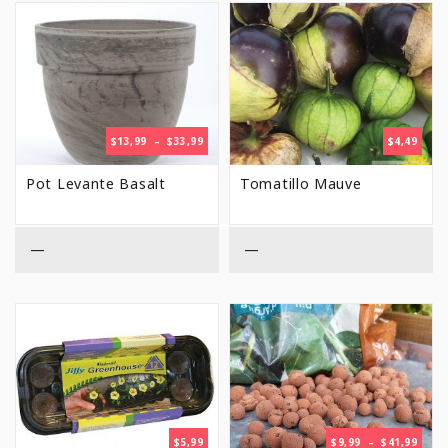
PLAGE
$
13,99
–
$
33,99
$
4,49
DE
PRIX :
Pot Levante Basalt
Tomatillo Mauve
$13,99
À
$33,99
—
—
PLAG
$
5,99
$
9,99
–
$
41,99