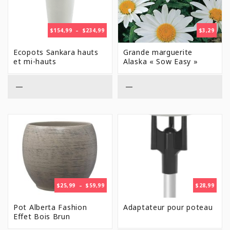
PLAGE
$
154,99
–
$
234,99
$
3,29
DE
PRIX :
Ecopots Sankara hauts
Grande marguerite
$154,99
et mi-hauts
Alaska « Sow Easy »
À
$234,99
—
—
PLAGE
$
25,99
–
$
59,99
$
28,99
DE
PRIX :
Pot Alberta Fashion
Adaptateur pour poteau
$25,99
Effet Bois Brun
À