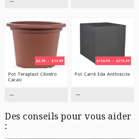
—
PLAGE
PLAG
$
3,99
–
$
14,99
$
154,99
–
$
219,99
DE
DE
PRIX :
PRIX 
Pot Teraplast Cilindro
Pot Carré Eda Anthracite
$3,99
$154,
Cacao
À
À
$14,99
$219,
—
—
Des conseils pour vous aider
: