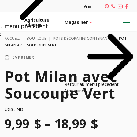
Vrac
Agriculture
Magasiner
urbaine
au menu précédent
Retour au menu précédent
Retour au menu précédent
Retour au menu précédent
Retour au menu précédent
s
ACCUEIL
|
BOUTIQUE
|
POTS DÉCORATIFS CONTENANTS
|
POT
MILAN AVEC SOUCOUPE VERT
MAGASINER
SERVICES
INSPIRATION
CARRIÈRES
IMPRIMER
Architecte paysagiste
Plantes et pots
Notre équipe
PLANTES TROPICALES
Pot Milan avec
Verdissement de bureau
Emplois
POTS DÉCORATIFS CONTENANTS
Retour au menu précédent
Soucoupe Vert
Magasiner
Confection de pots
ORNITHOLOGIE
UGS :
ND
Aménagement de plate-bande
Plage
9,99
$
–
18,99
$
VÉGÉTAUX
Service de plantation