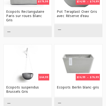
PLAG
$
579,99
$
34,99
–
$
74,99
DE
PRIX 
Ecopots Rectangulaire
Pot Teraplast Over Gris
$34,9
Paris sur roues Blanc
avec Réserve d’eau
À
Gris
$74,9
—
—
PLAG
$
64,99
$
36,99
–
$
76,99
DE
PRIX 
Ecopots suspendus
Ecopots Berlin blanc-gris
$36,9
Brussels Gris
À
$76,9
—
—