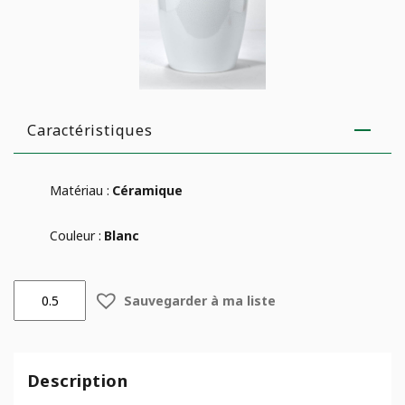
Caractéristiques
Matériau :
Céramique
Couleur :
Blanc
quantité
Sauvegarder à ma liste
de
Pot
Glacé
Description