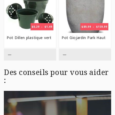
PLAGE
PLAG
$
0,29
–
$
1,49
$
89,99
–
$
159,99
DE
DE
PRIX :
PRIX 
Pot Dillen plastique vert
Pot Giojardin Park Haut
$0,29
$89,9
À
À
$1,49
$159,
—
—
Des conseils pour vous aider
: