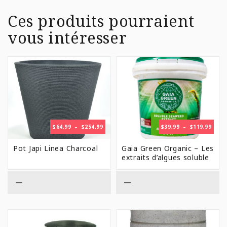
Ces produits pourraient
vous intéresser
PLAGE
PLAG
$
64,99
–
$
254,99
$
39,99
–
$
119,99
DE
DE
PRIX :
PRIX 
Pot Japi Linea Charcoal
Gaia Green Organic – Les
$64,99
$39,9
extraits d’algues soluble
À
À
$254,99
$119,
—
—