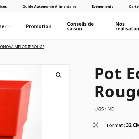
ices
Guide Autonomie Alimentaire
Événements
Carte
Conseils de
Nos
ner
Promotion
saison
réalisatio
CONOVA MELODIE ROUGE
Pot E
Roug
UGS :
ND
Format :
32 CM