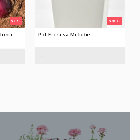
$
3,79
$
28,99
 foncé -
Pot Econova Melodie
—