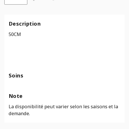
de
Pot
Carré
Eda
Description
Anthracite
50CM
Soins
Note
La disponibilité peut varier selon les saisons et la
demande.