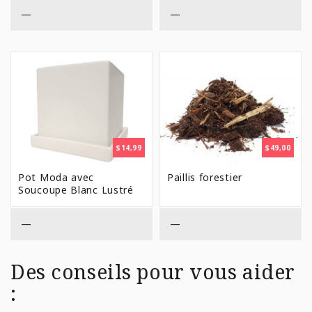
—
—
$
14,99
$
49,00
Pot Moda avec
Paillis forestier
Soucoupe Blanc Lustré
—
—
Des conseils pour vous aider
: