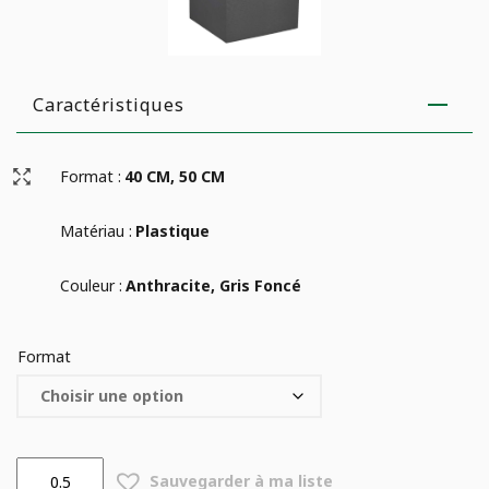
Caractéristiques
Format :
40 CM, 50 CM
Matériau :
Plastique
Couleur :
Anthracite, Gris Foncé
Format
quantité
Sauvegarder à ma liste