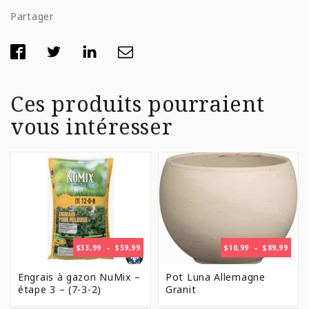
Partager
Ces produits pourraient
vous intéresser
PLAGE
PLAG
$
33,99
–
$
59,99
$
10,99
–
$
89,99
DE
DE
PRIX :
PRIX 
Engrais à gazon NuMix –
Pot Luna Allemagne
$33,99
$10,9
étape 3 – (7-3-2)
Granit
À
À
$59,99
$89,9