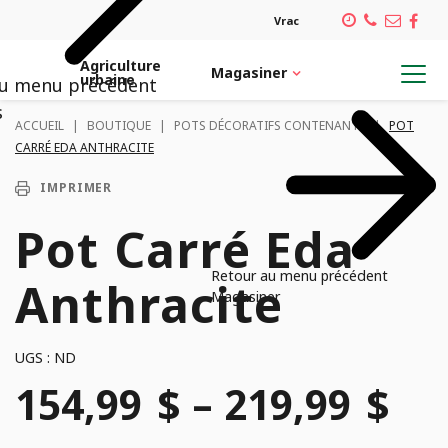
Vrac
Agriculture
Magasiner
urbaine
au menu précédent
Retour au menu précédent
Retour au menu précédent
Retour au menu précédent
Retour au menu précédent
s
ACCUEIL
|
BOUTIQUE
|
POTS DÉCORATIFS CONTENANTS
|
POT
CARRÉ EDA ANTHRACITE
MAGASINER
SERVICES
INSPIRATION
CARRIÈRES
IMPRIMER
Architecte paysagiste
Plantes et pots
Notre équipe
PLANTES TROPICALES
Pot Carré Eda
Verdissement de bureau
Emplois
POTS DÉCORATIFS CONTENANTS
Retour au menu précédent
Anthracite
Magasiner
Confection de pots
ORNITHOLOGIE
UGS :
ND
Aménagement de plate-bande
Plage
154,99
$
–
219,99
$
VÉGÉTAUX
Service de plantation