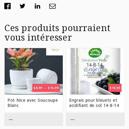
Ces produits pourraient
vous intéresser
PLAGE
$
8,99
–
$
15,99
$
10,99
DE
PRIX :
Pot Nice avec Soucoupe
Engrais pour bleuets et
$8,99
Blanc
acidifiant de sol 14-8-14
À
$15,99
—
—