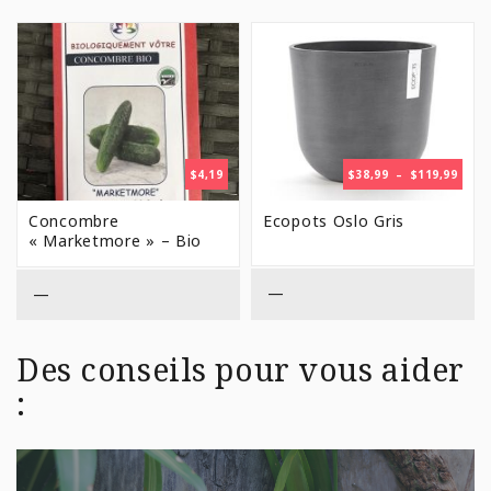
PLAG
$
4,19
$
38,99
–
$
119,99
DE
PRIX 
Concombre
Ecopots Oslo Gris
$38,9
« Marketmore » – Bio
À
$119,
—
—
Des conseils pour vous aider
: