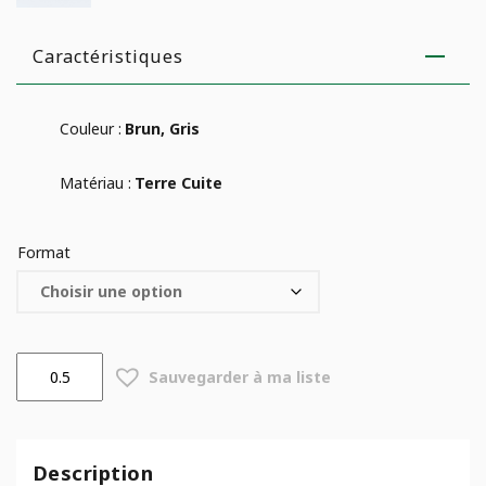
Caractéristiques
Couleur :
Brun, Gris
Matériau :
Terre Cuite
Format
quantité
Sauvegarder à ma liste
de
Bol
Levante
Basalt
Description