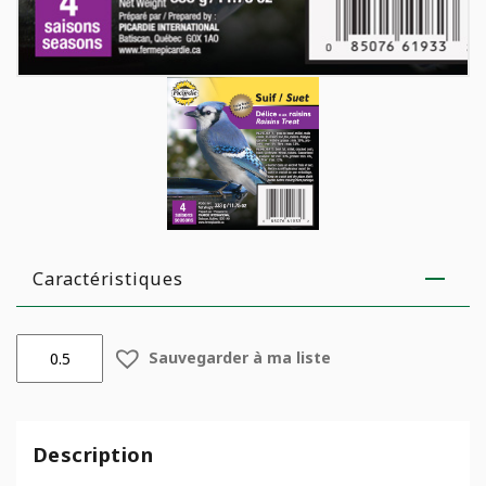
Caractéristiques
quantité
Sauvegarder à ma liste
de
Suif
Délice
aux
Description
raisins
(4