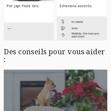
PRIX 
Pot Japi Flute Gris
Echeveria assortis
$4,49
À
$7,99
en rosette
—
lente
Modérée, Vive mais sans
soleil direct
Des conseils pour vous aider
: