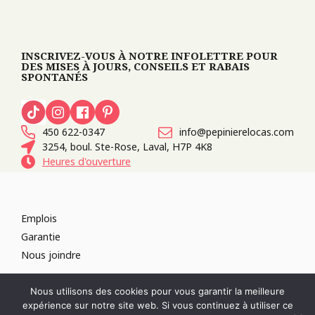
INSCRIVEZ-VOUS À NOTRE INFOLETTRE POUR
DES MISES À JOURS, CONSEILS ET RABAIS
SPONTANÉS
450 622-0347
info@pepinierelocas.com
3254, boul. Ste-Rose, Laval, H7P 4K8
Heures d'ouverture
Emplois
Garantie
Nous joindre
TOUS DROITS RÉSERVÉS 2026
PÉPINIÈRE LOCAS
CONCEPTION DE
Nous utilisons des cookies pour vous garantir la meilleure
SITES WEB :
PAR DESIGN, AGENCE WEB
expérience sur notre site web. Si vous continuez à utiliser ce
RÉVOQUER LE CONSENTEMENT