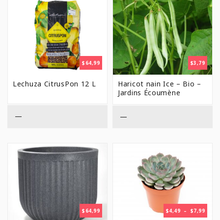
$
64,99
$
3,79
Lechuza CitrusPon 12 L
Haricot nain Ice – Bio –
Jardins Écoumène
—
—
PLAG
$
64,99
$
4,49
–
$
7,99
DE