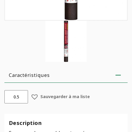
Caractéristiques
quantité
Sauvegarder à ma liste
de
Géotextile
-
Platinum
Description
200
-