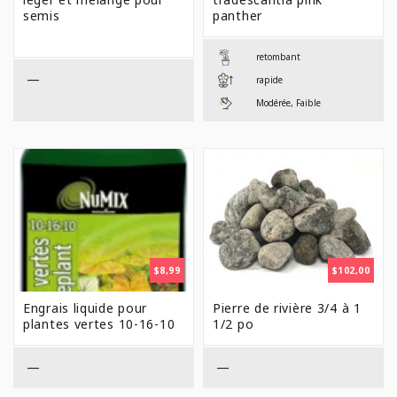
À
semis
panther
$28,9
retombant
—
rapide
Modérée, Faible
$
8,99
$
102,00
Engrais liquide pour
Pierre de rivière 3/4 à 1
plantes vertes 10-16-10
1/2 po
—
—