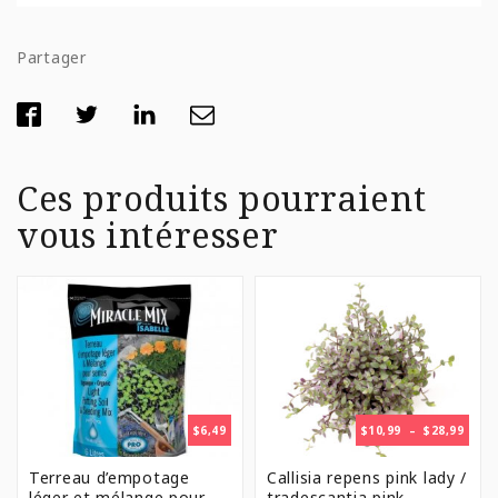
Partager
Ces produits pourraient
vous intéresser
PLAG
$
6,49
$
10,99
–
$
28,99
DE
PRIX 
Terreau d’empotage
Callisia repens pink lady /
$10,9
léger et mélange pour
tradescantia pink