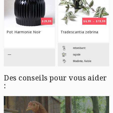
PLAG
$
29,99
$
6,99
–
$
19,99
DE
PRIX 
Pot Harmonie Noir
Tradescantia zebrina
$6,99
À
$19,9
retombant
—
rapide
Modérée, Faible
Des conseils pour vous aider
: