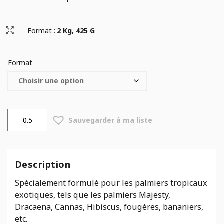
Format :
2 Kg, 425 G
Format
quantité
Sauvegarder à ma liste
de
Engrais
palmier
Majesty
Description
12-
2-
Spécialement formulé pour les palmiers tropicaux
12
exotiques, tels que les palmiers Majesty,
Dracaena, Cannas, Hibiscus, fougères, bananiers,
etc.