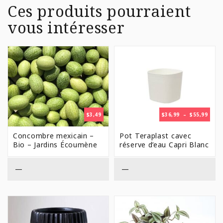
Ces produits pourraient
vous intéresser
PLAG
$
3,49
$
36,99
–
$
55,99
DE
PRIX 
Concombre mexicain –
Pot Teraplast cavec
$36,9
Bio – Jardins Écoumène
réserve d’eau Capri Blanc
À
$55,9
—
—