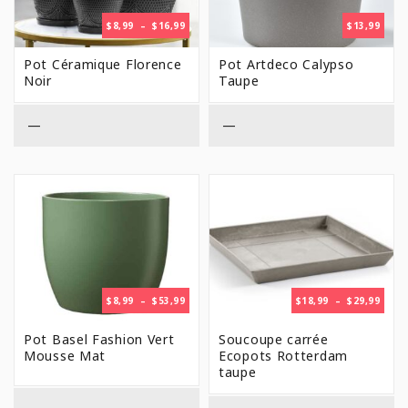
PLAGE
$
8,99
–
$
16,99
$
13,99
DE
PRIX :
Pot Céramique Florence
Pot Artdeco Calypso
$8,99
Noir
Taupe
À
$16,99
—
—
PLAGE
PLAG
$
8,99
–
$
53,99
$
18,99
–
$
29,99
DE
DE
PRIX :
PRIX 
Pot Basel Fashion Vert
Soucoupe carrée
$8,99
$18,9
Mousse Mat
Ecopots Rotterdam
À
À
taupe
$53,99
$29,9