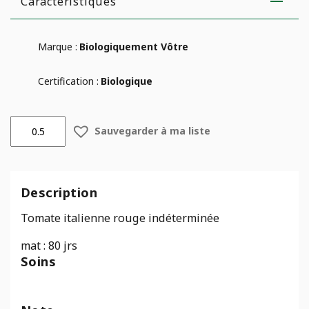
Caractéristiques
Marque :
Biologiquement Vôtre
Certification :
Biologique
quantité
Sauvegarder à ma liste
de
Tomate
italienne
"San
Description
Marzano"
-
Tomate italienne rouge indéterminée
Bio
mat : 80 jrs
Soins