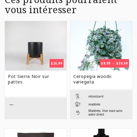
vous intéresser
PLAG
$
26,99
$
9,99
–
$
39,99
DE
PRIX 
Pot Sierra Noir sur
Ceropegia woodii
$9,99
pattes
variegata
À
$39,9
retombant
—
modérée
Modérée, Vive mais sans
soleil direct