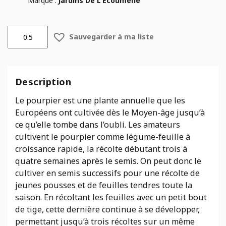
Marque :
Jardins De L'Écoumène
quantité
Sauvegarder à ma liste
de
Pourpier
Golden
-
Description
bio-
Jardins
Le pourpier est une plante annuelle que les
Écoumène
Européens ont cultivée dès le Moyen-âge jusqu’à
ce qu’elle tombe dans l’oubli. Les amateurs
cultivent le pourpier comme légume-feuille à
croissance rapide, la récolte débutant trois à
quatre semaines après le semis. On peut donc le
cultiver en semis successifs pour une récolte de
jeunes pousses et de feuilles tendres toute la
saison. En récoltant les feuilles avec un petit bout
de tige, cette dernière continue à se développer,
permettant jusqu’à trois récoltes sur un même