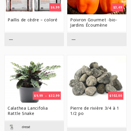
$
6,99
$
3,49
Paillis de cèdre – coloré
Poivron Gourmet -bio-
Jardins Écoumène
—
—
PLAGE
$
9,99
–
$
32,99
$
102,00
DE
PRIX :
Calathea Lancifolia
Pierre de rivière 3/4 à 1
$9,99
Rattle Snake
1/2 po
À
$32,99
dressé