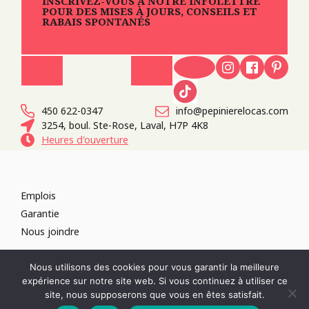
INSCRIVEZ-VOUS À NOTRE INFOLETTRE
POUR DES MISES À JOURS, CONSEILS ET
RABAIS SPONTANÉS
450 622-0347
info@pepinierelocas.com
3254, boul. Ste-Rose, Laval, H7P 4K8
Heures d'ouverture
Emplois
Garantie
Nous joindre
TOUS DROITS RÉSERVÉS 2026
PÉPINIÈRE LOCAS
CONCEPTION DE
Nous utilisons des cookies pour vous garantir la meilleure
SITES WEB :
PAR DESIGN, AGENCE WEB
expérience sur notre site web. Si vous continuez à utiliser ce
RÉVOQUER LE CONSENTEMENT
site, nous supposerons que vous en êtes satisfait.
POLITIQUE DE CONFIDENTIALITÉ