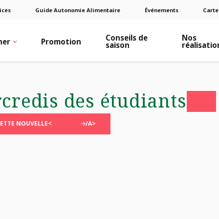
ices
Guide Autonomie Alimentaire
Événements
Carte
Conseils de
Nos
ner
Promotion
saison
réalisatio
credis des étudiants
CETTE NOUVELLE<
/A>