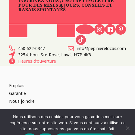
INSCRIVEZ-VOUS À NOTRE INFOLETTRE
POUR DES MISES À JOURS, CONSEILS ET
RABAIS SPONTANÉS
450 622-0347
info@pepinierelocas.com
3254, boul. Ste-Rose, Laval, H7P 4K8
Heures d'ouverture
Emplois
Garantie
Nous joindre
TOUS DROITS RÉSERVÉS 2026
PÉPINIÈRE LOCAS
CONCEPTION DE
Nous utilisons des cookies pour vous garantir la meilleure
SITES WEB :
PAR DESIGN, AGENCE WEB
expérience sur notre site web. Si vous continuez à utiliser ce
RÉVOQUER LE CONSENTEMENT
site, nous supposerons que vous en êtes satisfait.
POLITIQUE DE CONFIDENTIALITÉ