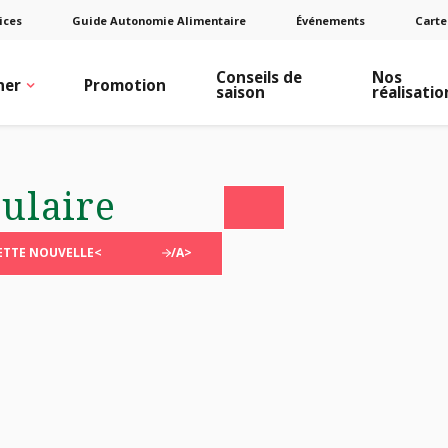
ices
Guide Autonomie Alimentaire
Événements
Carte
Conseils de
Nos
ner
Promotion
saison
réalisatio
culaire
CETTE NOUVELLE<
/A>