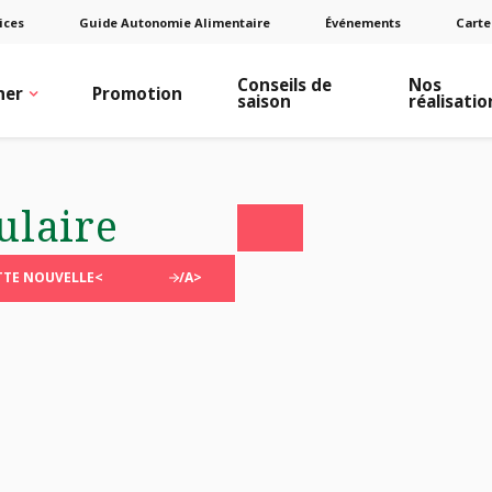
ices
Guide Autonomie Alimentaire
Événements
Carte
Conseils de
Nos
ner
Promotion
saison
réalisatio
ulaire
TTE NOUVELLE<
/A>