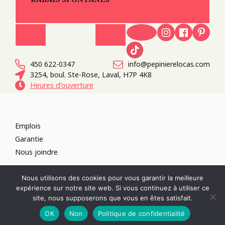
450 622-0347
info@pepinierelocas.com
3254, boul. Ste-Rose, Laval, H7P 4K8
Heures d'ouverture
Emplois
Garantie
Nous joindre
TOUS DROITS RÉSERVÉS 2026
PÉPINIÈRE LOCAS
CONCEPTION DE
Nous utilisons des cookies pour vous garantir la meilleure
SITES WEB :
PAR DESIGN, AGENCE WEB
expérience sur notre site web. Si vous continuez à utiliser ce
RÉVOQUER LE CONSENTEMENT
site, nous supposerons que vous en êtes satisfait.
POLITIQUE DE CONFIDENTIALITÉ
OK
Non
Politique de confidentialité