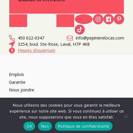
450 622-0347
info@pepinierelocas.com
3254, boul. Ste-Rose, Laval, H7P 4K8
Heures d'ouverture
Emplois
Garantie
Nous joindre
TOUS DROITS RÉSERVÉS 2026
PÉPINIÈRE LOCAS
CONCEPTION DE
Nous utilisons des cookies pour vous garantir la meilleure
SITES WEB :
PAR DESIGN, AGENCE WEB
expérience sur notre site web. Si vous continuez à utiliser ce
RÉVOQUER LE CONSENTEMENT
site, nous supposerons que vous en êtes satisfait.
POLITIQUE DE CONFIDENTIALITÉ
OK
Non
Politique de confidentialité