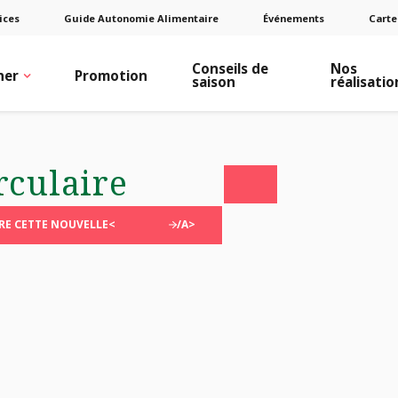
ices
Guide Autonomie Alimentaire
Événements
Carte
Conseils de
Nos
ner
Promotion
saison
réalisatio
rculaire
RE CETTE NOUVELLE<
/A>