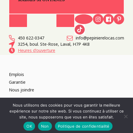
450 622-0347
info@pepinierelocas.com
3254, boul. Ste-Rose, Laval, H7P 4K8
Heures d'ouverture
Emplois
Garantie
Nous joindre
TOUS DROITS RÉSERVÉS 2026
PÉPINIÈRE LOCAS
CONCEPTION DE
Nous utilisons des cookies pour vous garantir la meilleure
SITES WEB :
PAR DESIGN, AGENCE WEB
expérience sur notre site web. Si vous continuez à utiliser ce
RÉVOQUER LE CONSENTEMENT
site, nous supposerons que vous en êtes satisfait.
POLITIQUE DE CONFIDENTIALITÉ
OK
Non
Politique de confidentialité