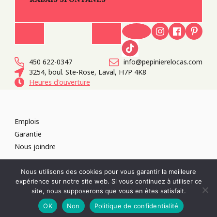
450 622-0347
info@pepinierelocas.com
3254, boul. Ste-Rose, Laval, H7P 4K8
Heures d'ouverture
Emplois
Garantie
Nous joindre
TOUS DROITS RÉSERVÉS 2026
PÉPINIÈRE LOCAS
CONCEPTION DE
Nous utilisons des cookies pour vous garantir la meilleure
SITES WEB :
PAR DESIGN, AGENCE WEB
expérience sur notre site web. Si vous continuez à utiliser ce
RÉVOQUER LE CONSENTEMENT
site, nous supposerons que vous en êtes satisfait.
POLITIQUE DE CONFIDENTIALITÉ
OK
Non
Politique de confidentialité